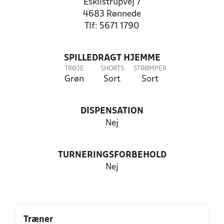
Eskilstrupvej 7
4683 Rønnede
Tlf: 5671 1790
SPILLEDRAGT HJEMME
TRØJE
SHORTS
STRØMPER
Grøn
Sort
Sort
DISPENSATION
Nej
TURNERINGSFORBEHOLD
Nej
Træner