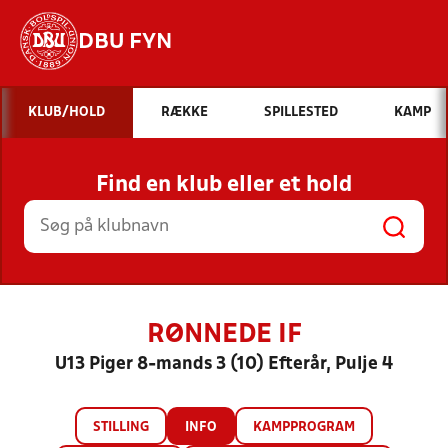
DBU FYN
Hvad vil du søge efter?
KLUB/HOLD
RÆKKE
SPILLESTED
KAMP
INDHOLD OG NYHEDER
Find en klub eller et hold
STILLINGER, RESULTATER, KLUBBER OG
HOLD
RØNNEDE IF
U13 Piger 8-mands 3 (10) Efterår, Pulje 4
STILLING
INFO
KAMPPROGRAM