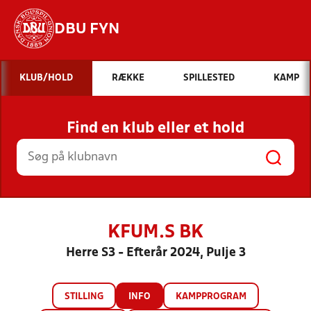
DBU FYN
Hvad vil du søge efter?
KLUB/HOLD
RÆKKE
SPILLESTED
KAMP
INDHOLD OG NYHEDER
Find en klub eller et hold
STILLINGER, RESULTATER, KLUBBER OG
HOLD
KFUM.S BK
Herre S3 - Efterår 2024, Pulje 3
STILLING
INFO
KAMPPROGRAM