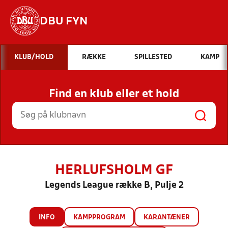
DBU FYN
Hvad vil du søge efter?
KLUB/HOLD
RÆKKE
SPILLESTED
KAMP
INDHOLD OG NYHEDER
Find en klub eller et hold
STILLINGER, RESULTATER, KLUBBER OG
HOLD
HERLUFSHOLM GF
Legends League række B, Pulje 2
INFO
KAMPPROGRAM
KARANTÆNER