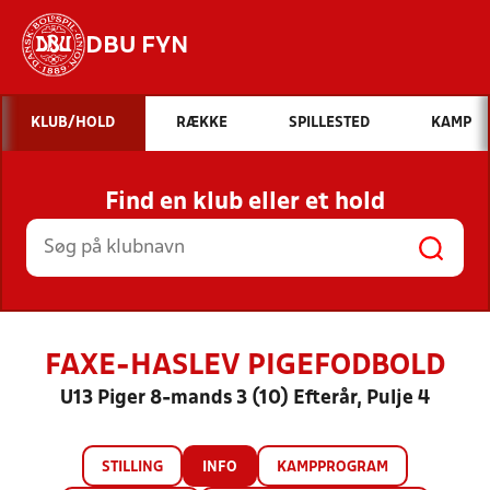
DBU FYN
Hvad vil du søge efter?
KLUB/HOLD
RÆKKE
SPILLESTED
KAMP
INDHOLD OG NYHEDER
Find en klub eller et hold
STILLINGER, RESULTATER, KLUBBER OG
HOLD
FAXE-HASLEV PIGEFODBOLD
U13 Piger 8-mands 3 (10) Efterår, Pulje 4
STILLING
INFO
KAMPPROGRAM