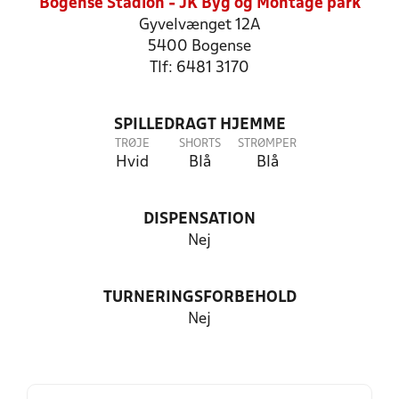
Bogense Stadion - JK Byg og Montage park
Gyvelvænget 12A
5400 Bogense
Tlf: 6481 3170
SPILLEDRAGT HJEMME
TRØJE
SHORTS
STRØMPER
Hvid
Blå
Blå
DISPENSATION
Nej
TURNERINGSFORBEHOLD
Nej