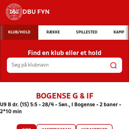
DBU FYN
Hvad vil du søge efter?
KLUB/HOLD
RÆKKE
SPILLESTED
KAMP
INDHOLD OG NYHEDER
Find en klub eller et hold
STILLINGER, RESULTATER, KLUBBER OG
HOLD
BOGENSE G & IF
U9 B dr. (15) 5:5 - 28/4 - Søn., I Bogense - 2 baner -
2*10 min