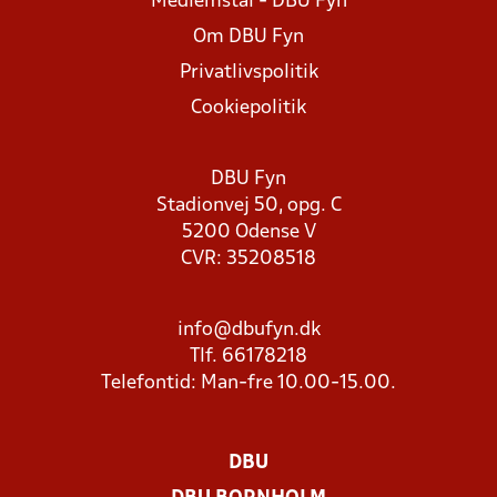
Medlemstal - DBU Fyn
Om DBU Fyn
Privatlivspolitik
Cookiepolitik
DBU Fyn
Stadionvej 50, opg. C
5200 Odense V
CVR: 35208518
info@dbufyn.dk
Tlf. 66178218
Telefontid: Man-fre 10.00-15.00.
DBU