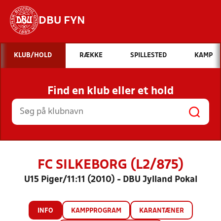
DBU FYN
Hvad vil du søge efter?
KLUB/HOLD
RÆKKE
SPILLESTED
KAMP
INDHOLD OG NYHEDER
Find en klub eller et hold
STILLINGER, RESULTATER, KLUBBER OG
HOLD
FC SILKEBORG (L2/875)
U15 Piger/11:11 (2010) - DBU Jylland Pokal
INFO
KAMPPROGRAM
KARANTÆNER