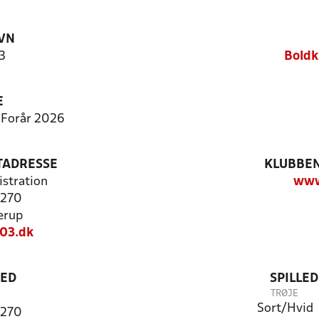
VN
3
Boldk
E
 Forår 2026
TADRESSE
KLUBBEN
stration
www
 270
erup
03.dk
TED
SPILLE
TRØJE
Sort/Hvid
 270