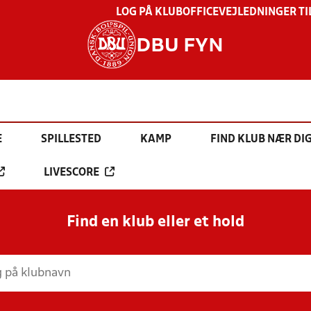
LOG PÅ KLUBOFFICE
VEJLEDNINGER TI
DBU FYN
E
SPILLESTED
KAMP
FIND KLUB NÆR DI
LIVESCORE
Find en klub eller et hold