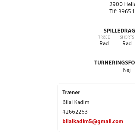
2900 Hell
Tlf: 3965 
SPILLEDRAG
TRØJE
SHORTS
Rød
Rød
TURNERINGSF
Nej
Træner
Bilal Kadim
42662263
bilalkadim5@gmail.com