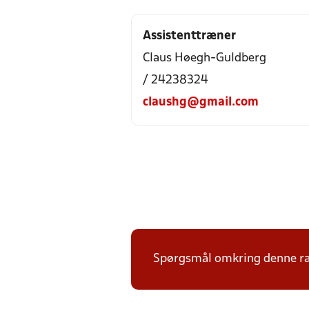
Assistenttræner
Claus Høegh-Guldberg
/ 24238324
claushg@gmail.com
Spørgsmål omkring denne ræ