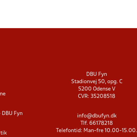
DBU Fyn
Stadionvej 50, opg. C
5200 Odense V
rne
CVR: 35208518
- DBU Fyn
info@dbufyn.dk
Tlf. 66178218
Telefontid: Man-fre 10.00-15.00
tik