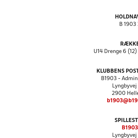
HOLDNA
B 1903 
RÆKK
U14 Drenge 6 (12)
KLUBBENS POS
B1903 - Admini
Lyngbyvej
2900 Hell
b1903@b19
SPILLES
B1903
Lyngbyvej