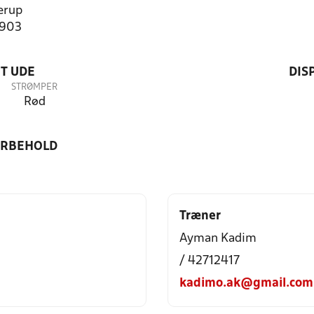
erup
1903
T UDE
DIS
STRØMPER
Rød
ORBEHOLD
Træner
Ayman Kadim
/ 42712417
kadimo.ak@gmail.com