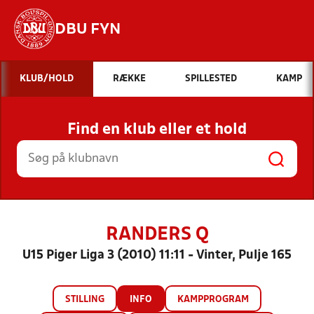
DBU FYN
Hvad vil du søge efter?
KLUB/HOLD
RÆKKE
SPILLESTED
KAMP
INDHOLD OG NYHEDER
Find en klub eller et hold
STILLINGER, RESULTATER, KLUBBER OG
HOLD
RANDERS Q
U15 Piger Liga 3 (2010) 11:11 - Vinter, Pulje 165
STILLING
INFO
KAMPPROGRAM