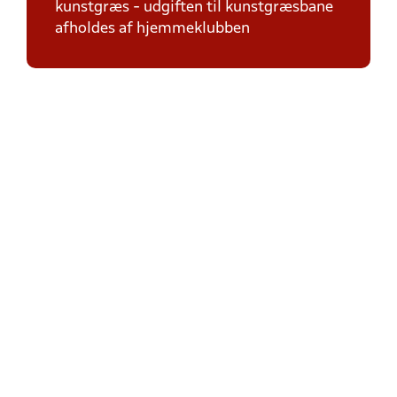
kunstgræs - udgiften til kunstgræsbane
afholdes af hjemmeklubben