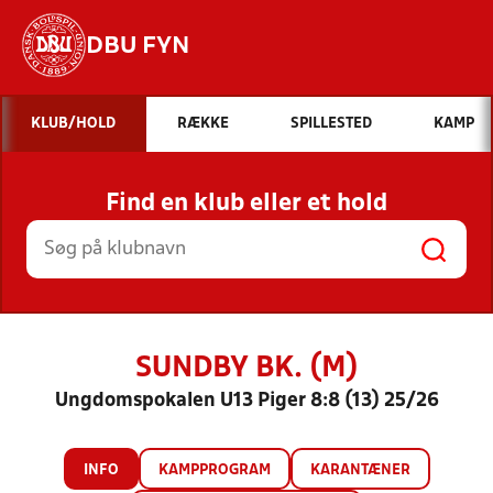
DBU FYN
Hvad vil du søge efter?
KLUB/HOLD
RÆKKE
SPILLESTED
KAMP
INDHOLD OG NYHEDER
Find en klub eller et hold
STILLINGER, RESULTATER, KLUBBER OG
HOLD
SUNDBY BK. (M)
Ungdomspokalen U13 Piger 8:8 (13) 25/26
INFO
KAMPPROGRAM
KARANTÆNER