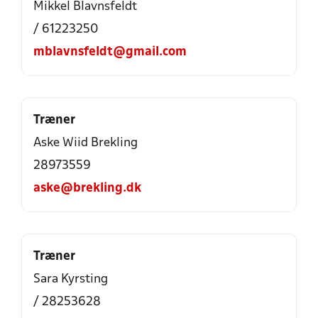
Mikkel Blavnsfeldt
/ 61223250
mblavnsfeldt@gmail.com
Træner
Aske Wiid Brekling
28973559
aske@brekling.dk
Træner
Sara Kyrsting
/ 28253628