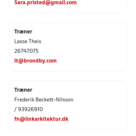
Sara.pristed@gmail.com
Træner
Lasse Theis
26747075
lt@brondby.com
Træner
Frederik Beckett-Nilsson
/ 93926910
fn@linkarkitektur.dk