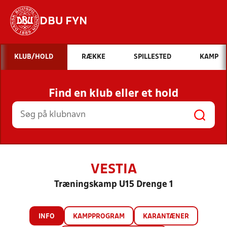
DBU FYN
Hvad vil du søge efter?
KLUB/HOLD
RÆKKE
SPILLESTED
KAMP
INDHOLD OG NYHEDER
Find en klub eller et hold
STILLINGER, RESULTATER, KLUBBER OG
HOLD
VESTIA
Træningskamp U15 Drenge 1
INFO
KAMPPROGRAM
KARANTÆNER