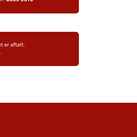
 er aftalt.
.