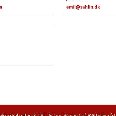
m
emil@sahlin.dk
ke skal rettes til DBU Jylland Region 1 på
mail
eller på t