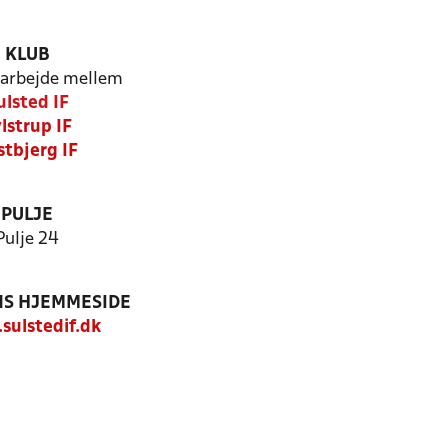
KLUB
arbejde mellem
ulsted IF
lstrup IF
stbjerg IF
PULJE
Pulje 24
S HJEMMESIDE
ulstedif.dk