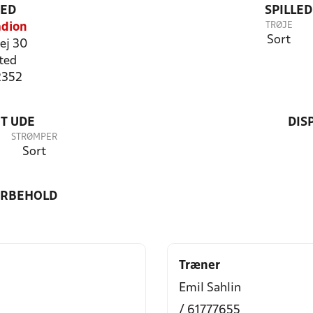
TED
SPILLE
TRØJE
adion
Sort
ej 30
ted
2352
T UDE
DIS
STRØMPER
Sort
ORBEHOLD
Træner
Emil Sahlin
/ 61777655