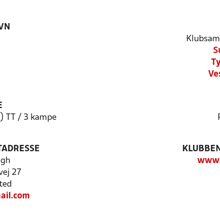
VN
Klubsam
S
Ty
Ve
E
2) TT / 3 kampe
TADRESSE
KLUBBEN
ogh
www.s
vej 27
ted
ail.com