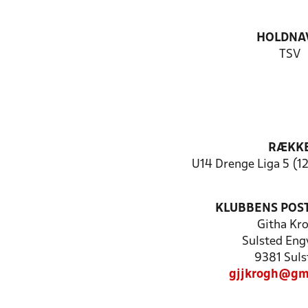
HOLDNA
TSV
RÆKK
U14 Drenge Liga 5 (1
KLUBBENS POS
Githa Kr
Sulsted Eng
9381 Suls
gjjkrogh@gm