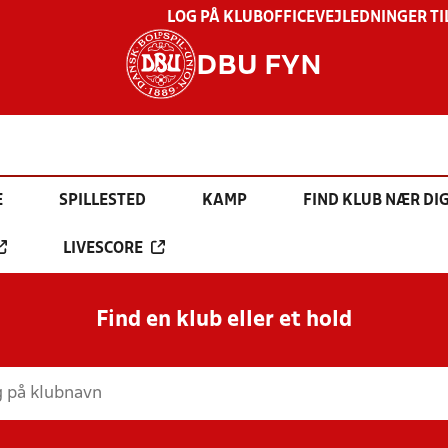
LOG PÅ KLUBOFFICE
VEJLEDNINGER TI
DBU FYN
E
SPILLESTED
KAMP
FIND KLUB NÆR DI
LIVESCORE
Find en klub eller et hold