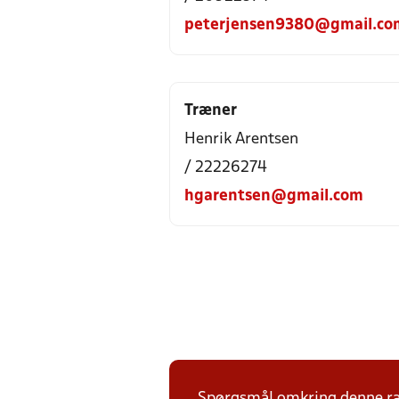
peterjensen9380@gmail.co
Træner
Henrik Arentsen
/ 22226274
hgarentsen@gmail.com
Spørgsmål omkring denne ræk