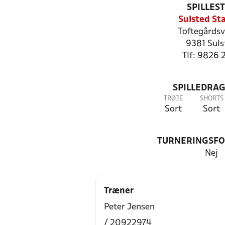
SPILLES
Sulsted St
Toftegårdsv
9381 Suls
Tlf: 9826 
SPILLEDRAG
TRØJE
SHORTS
Sort
Sort
TURNERINGSF
Nej
Træner
Peter Jensen
/ 20922974