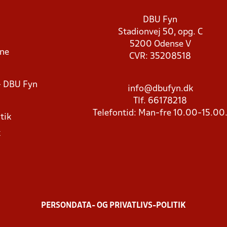
DBU Fyn
Stadionvej 50, opg. C
5200 Odense V
rne
CVR: 35208518
- DBU Fyn
info@dbufyn.dk
Tlf. 66178218
Telefontid: Man-fre 10.00-15.00
tik
k
PERSONDATA- OG PRIVATLIVS-POLITIK