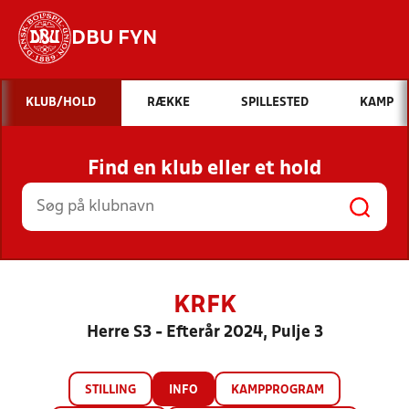
DBU FYN
Hvad vil du søge efter?
KLUB/HOLD
RÆKKE
SPILLESTED
KAMP
INDHOLD OG NYHEDER
Find en klub eller et hold
STILLINGER, RESULTATER, KLUBBER OG
HOLD
KRFK
Herre S3 - Efterår 2024, Pulje 3
STILLING
INFO
KAMPPROGRAM