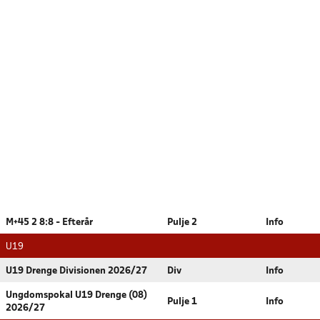
M+45 2 8:8 - Efterår
Pulje 2
Info
U19
U19 Drenge Divisionen 2026/27
Div
Info
Ungdomspokal U19 Drenge (08)
Pulje 1
Info
2026/27