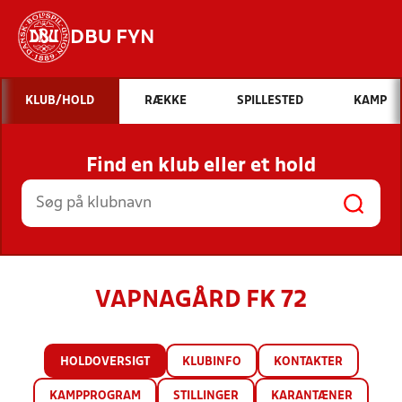
DBU FYN
Hvad vil du søge efter?
KLUB/HOLD
RÆKKE
SPILLESTED
KAMP
INDHOLD OG NYHEDER
Find en klub eller et hold
STILLINGER, RESULTATER, KLUBBER OG
HOLD
VAPNAGÅRD FK 72
HOLDOVERSIGT
KLUBINFO
KONTAKTER
KAMPPROGRAM
STILLINGER
KARANTÆNER