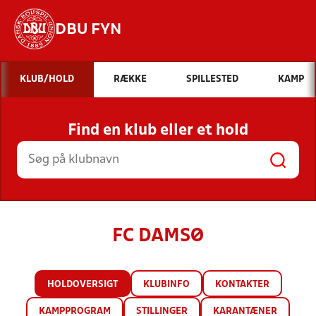
DBU FYN
Hvad vil du søge efter?
KLUB/HOLD
RÆKKE
SPILLESTED
KAMP
INDHOLD OG NYHEDER
Find en klub eller et hold
STILLINGER, RESULTATER, KLUBBER OG
HOLD
FC DAMSØ
HOLDOVERSIGT
KLUBINFO
KONTAKTER
KAMPPROGRAM
STILLINGER
KARANTÆNER