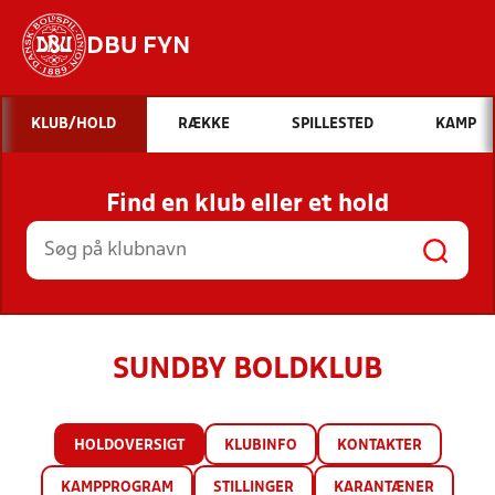
DBU FYN
Hvad vil du søge efter?
KLUB/HOLD
RÆKKE
SPILLESTED
KAMP
INDHOLD OG NYHEDER
Find en klub eller et hold
STILLINGER, RESULTATER, KLUBBER OG
HOLD
SUNDBY BOLDKLUB
HOLDOVERSIGT
KLUBINFO
KONTAKTER
KAMPPROGRAM
STILLINGER
KARANTÆNER