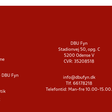
DBU Fyn
Stadionvej 50, opg. C
5200 Odense V
rne
CVR: 35208518
- DBU Fyn
info@dbufyn.dk
Tlf. 66178218
Telefontid: Man-fre 10.00-15.00
tik
k