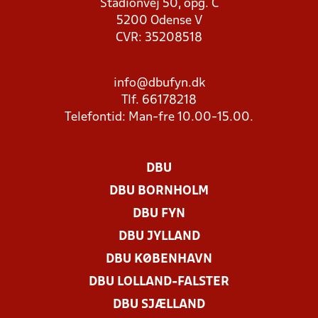
Stadionvej 50, opg. C
5200 Odense V
CVR: 35208518
info@dbufyn.dk
Tlf. 66178218
Telefontid: Man-fre 10.00-15.00.
DBU
DBU BORNHOLM
DBU FYN
DBU JYLLAND
DBU KØBENHAVN
DBU LOLLAND-FALSTER
DBU SJÆLLAND