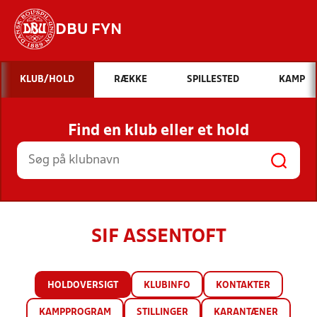
DBU FYN
Hvad vil du søge efter?
KLUB/HOLD
RÆKKE
SPILLESTED
KAMP
INDHOLD OG NYHEDER
Find en klub eller et hold
STILLINGER, RESULTATER, KLUBBER OG
HOLD
SIF ASSENTOFT
HOLDOVERSIGT
KLUBINFO
KONTAKTER
KAMPPROGRAM
STILLINGER
KARANTÆNER