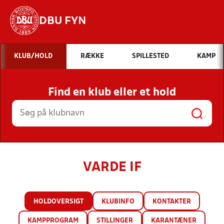
DBU FYN
Hvad vil du søge efter?
KLUB/HOLD
RÆKKE
SPILLESTED
KAMP
INDHOLD OG NYHEDER
Find en klub eller et hold
STILLINGER, RESULTATER, KLUBBER OG
HOLD
VARDE IF
HOLDOVERSIGT
KLUBINFO
KONTAKTER
KAMPPROGRAM
STILLINGER
KARANTÆNER