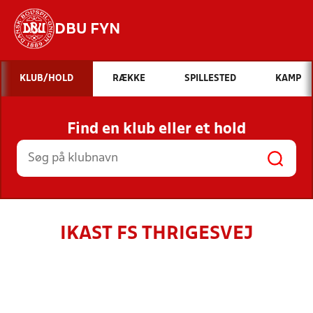
DBU FYN
Hvad vil du søge efter?
KLUB/HOLD
RÆKKE
SPILLESTED
KAMP
INDHOLD OG NYHEDER
Find en klub eller et hold
STILLINGER, RESULTATER, KLUBBER OG
HOLD
IKAST FS THRIGESVEJ