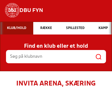
DBU FYN
Hvad vil du søge efter?
KLUB/HOLD
RÆKKE
SPILLESTED
KAMP
INDHOLD OG NYHEDER
Find en klub eller et hold
STILLINGER, RESULTATER, KLUBBER OG
HOLD
INVITA ARENA, SKÆRING