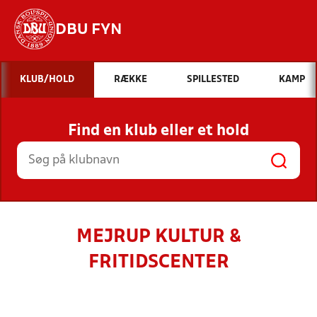
DBU FYN
Hvad vil du søge efter?
KLUB/HOLD
RÆKKE
SPILLESTED
KAMP
INDHOLD OG NYHEDER
Find en klub eller et hold
STILLINGER, RESULTATER, KLUBBER OG
HOLD
MEJRUP KULTUR &
FRITIDSCENTER