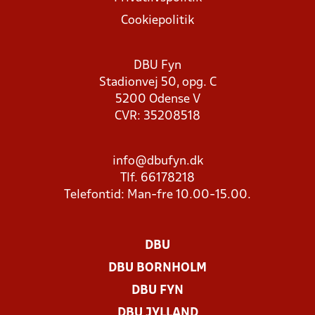
Cookiepolitik
DBU Fyn
Stadionvej 50, opg. C
5200 Odense V
CVR: 35208518
info@dbufyn.dk
Tlf. 66178218
Telefontid: Man-fre 10.00-15.00.
DBU
DBU BORNHOLM
DBU FYN
DBU JYLLAND