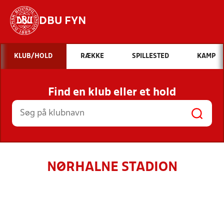
DBU FYN
Hvad vil du søge efter?
KLUB/HOLD
RÆKKE
SPILLESTED
KAMP
INDHOLD OG NYHEDER
Find en klub eller et hold
STILLINGER, RESULTATER, KLUBBER OG
HOLD
NØRHALNE STADION