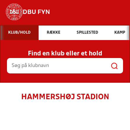
DBU FYN
Hvad vil du søge efter?
KLUB/HOLD
RÆKKE
SPILLESTED
KAMP
INDHOLD OG NYHEDER
Find en klub eller et hold
STILLINGER, RESULTATER, KLUBBER OG
HOLD
HAMMERSHØJ STADION