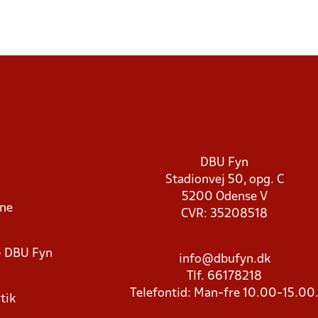
DBU Fyn
Stadionvej 50, opg. C
5200 Odense V
rne
CVR: 35208518
- DBU Fyn
info@dbufyn.dk
Tlf. 66178218
Telefontid: Man-fre 10.00-15.00
tik