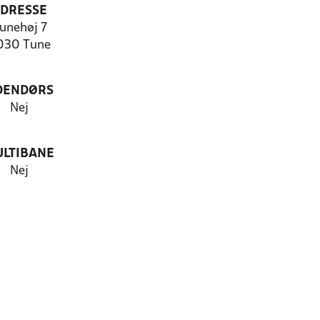
DRESSE
unehøj 7
030 Tune
DENDØRS
Nej
LTIBANE
Nej