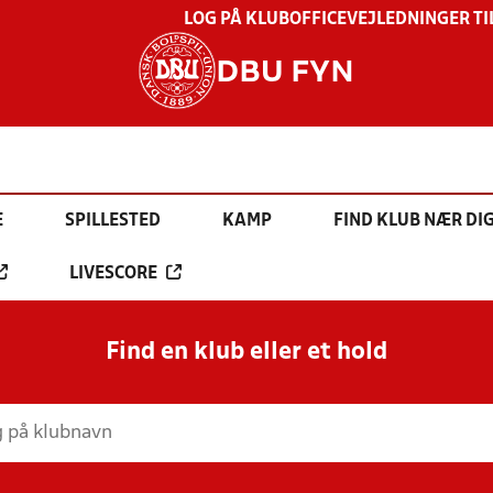
LOG PÅ KLUBOFFICE
VEJLEDNINGER TI
DBU FYN
E
SPILLESTED
KAMP
FIND KLUB NÆR DI
LIVESCORE
Find en klub eller et hold