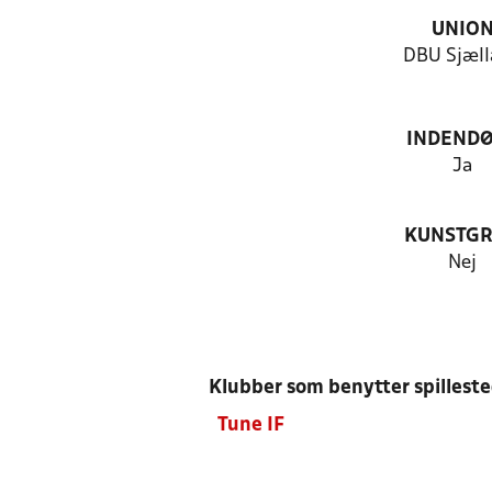
UNIO
DBU Sjæll
INDEND
Ja
KUNSTG
Nej
Klubber som benytter spillest
Tune IF