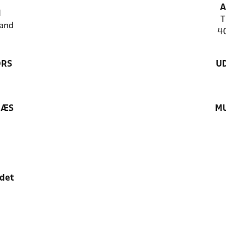
A
N
T
and
4
ØRS
U
RÆS
MU
edet