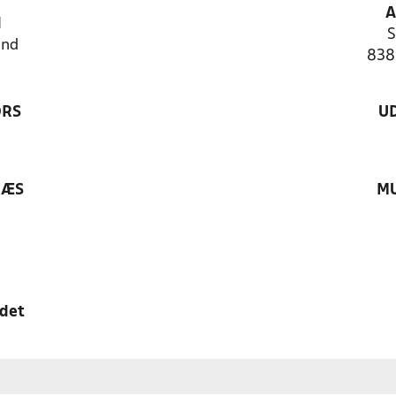
A
N
S
and
838
ØRS
U
RÆS
MU
edet