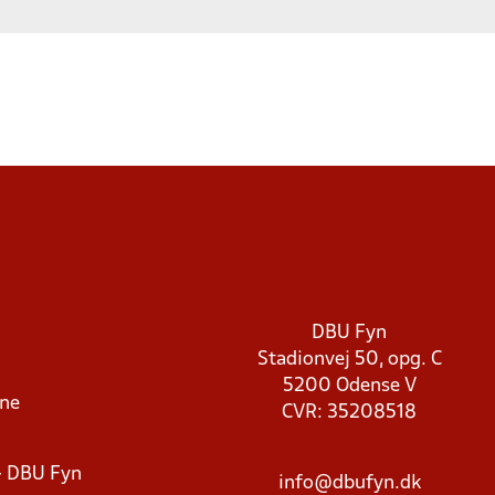
DBU Fyn
Stadionvej 50, opg. C
5200 Odense V
rne
CVR: 35208518
- DBU Fyn
info@dbufyn.dk