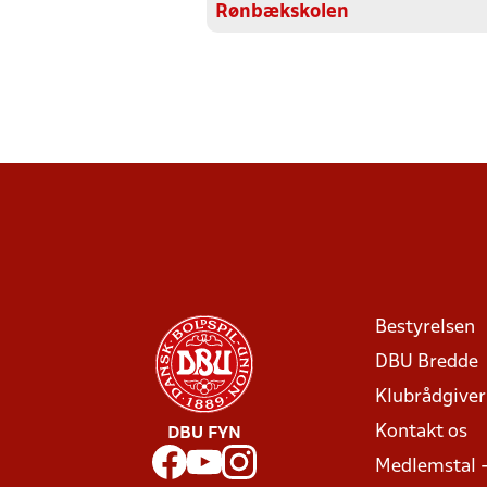
Rønbækskolen
Bestyrelsen
DBU Bredde
Klubrådgive
Kontakt os
DBU FYN
Medlemstal 