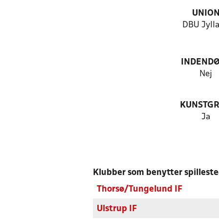
UNIO
DBU Jyll
INDEND
Nej
KUNSTG
Ja
Klubber som benytter spillest
Thorsø/Tungelund IF
Ulstrup IF