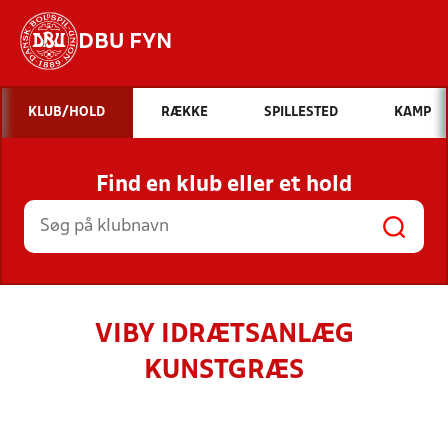
DBU FYN
Hvad vil du søge efter?
KLUB/HOLD
RÆKKE
SPILLESTED
KAMP
INDHOLD OG NYHEDER
Find en klub eller et hold
STILLINGER, RESULTATER, KLUBBER OG
HOLD
VIBY IDRÆTSANLÆG
KUNSTGRÆS