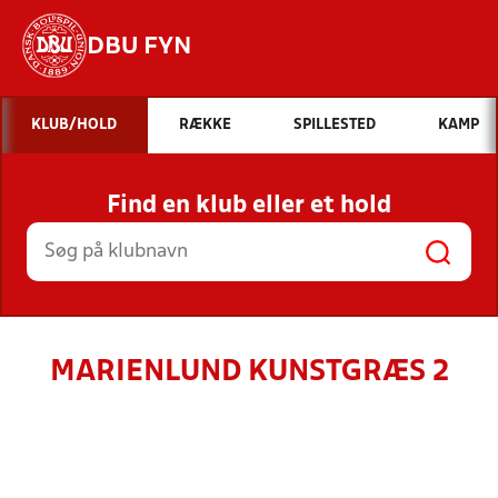
DBU FYN
Hvad vil du søge efter?
KLUB/HOLD
RÆKKE
SPILLESTED
KAMP
INDHOLD OG NYHEDER
Find en klub eller et hold
STILLINGER, RESULTATER, KLUBBER OG
HOLD
MARIENLUND KUNSTGRÆS 2