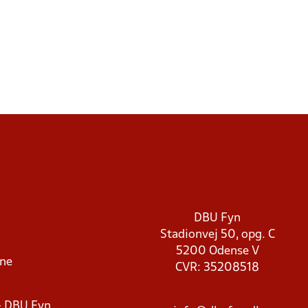
DBU Fyn
Stadionvej 50, opg. C
5200 Odense V
rne
CVR: 35208518
- DBU Fyn