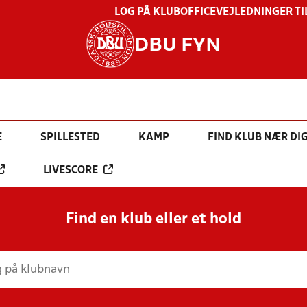
LOG PÅ KLUBOFFICE
VEJLEDNINGER TI
DBU FYN
E
SPILLESTED
KAMP
FIND KLUB NÆR DI
LIVESCORE
Find en klub eller et hold