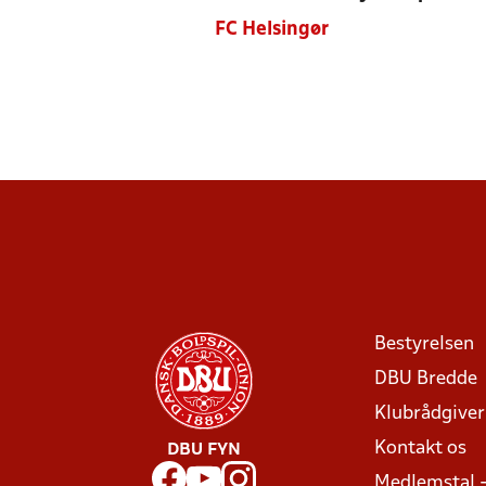
FC Helsingør
Bestyrelsen
DBU Bredde
Klubrådgive
Kontakt os
DBU FYN
Medlemstal 