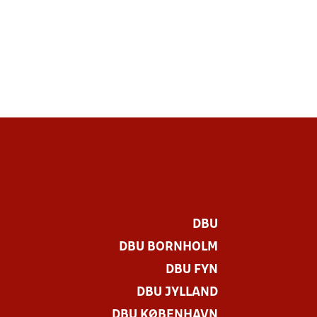
DBU
DBU BORNHOLM
DBU FYN
DBU JYLLAND
DBU KØBENHAVN