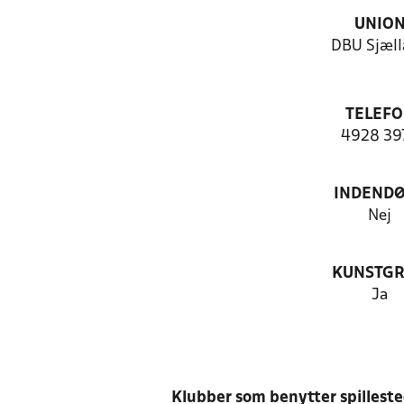
UNIO
DBU Sjæll
TELEF
4928 39
INDEND
Nej
KUNSTG
Ja
Klubber som benytter spillest