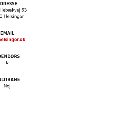
DRESSE
ellebækvej 63
 Helsingør
EMAIL
elsingor.dk
DENDØRS
Ja
LTIBANE
Nej