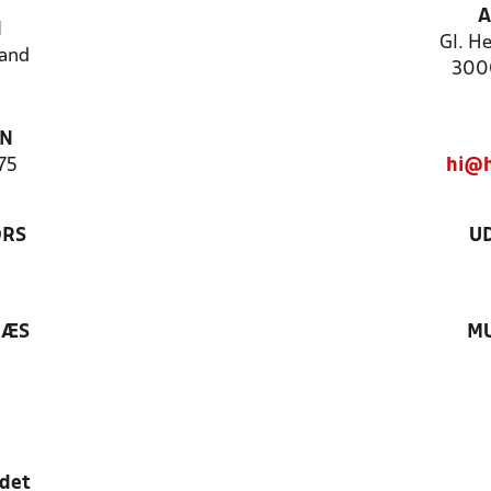
A
N
Gl. H
and
3000
ON
75
hi@h
ØRS
U
RÆS
MU
edet