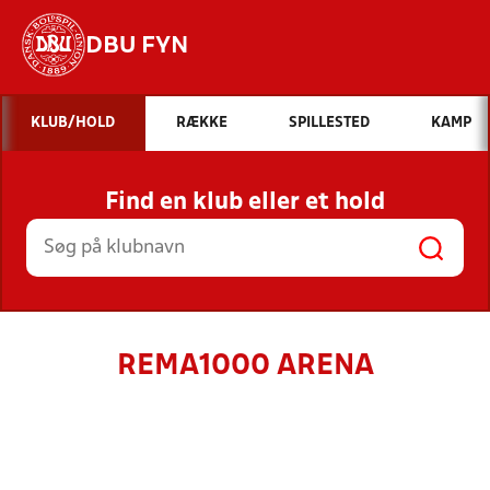
DBU FYN
Hvad vil du søge efter?
KLUB/HOLD
RÆKKE
SPILLESTED
KAMP
INDHOLD OG NYHEDER
Find en klub eller et hold
STILLINGER, RESULTATER, KLUBBER OG
HOLD
REMA1000 ARENA