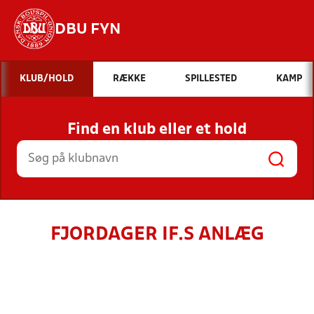
DBU FYN
Hvad vil du søge efter?
KLUB/HOLD
RÆKKE
SPILLESTED
KAMP
INDHOLD OG NYHEDER
Find en klub eller et hold
STILLINGER, RESULTATER, KLUBBER OG
HOLD
FJORDAGER IF.S ANLÆG