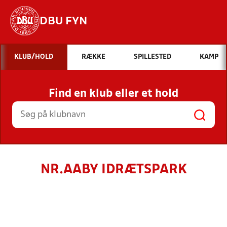
DBU FYN
Hvad vil du søge efter?
KLUB/HOLD
RÆKKE
SPILLESTED
KAMP
INDHOLD OG NYHEDER
Find en klub eller et hold
STILLINGER, RESULTATER, KLUBBER OG
HOLD
NR.AABY IDRÆTSPARK