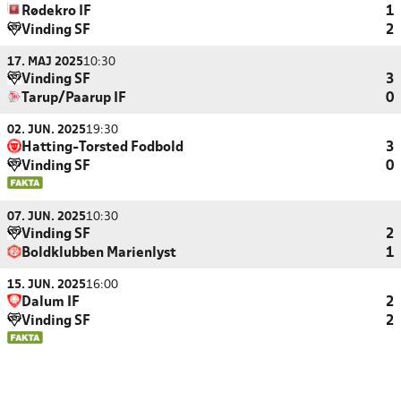
Rødekro IF
1
Vinding SF
2
17. MAJ 2025
10:30
Vinding SF
3
Tarup/Paarup IF
0
02. JUN. 2025
19:30
Hatting-Torsted Fodbold
3
Vinding SF
0
07. JUN. 2025
10:30
Vinding SF
2
Boldklubben Marienlyst
1
15. JUN. 2025
16:00
Dalum IF
2
Vinding SF
2