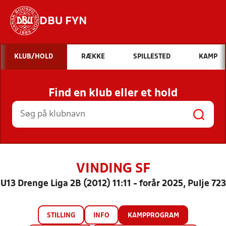
DBU FYN
Hvad vil du søge efter?
KLUB/HOLD
RÆKKE
SPILLESTED
KAMP
INDHOLD OG NYHEDER
Find en klub eller et hold
STILLINGER, RESULTATER, KLUBBER OG
HOLD
VINDING SF
U13 Drenge Liga 2B (2012) 11:11 - forår 2025, Pulje 723
STILLING
INFO
KAMPPROGRAM