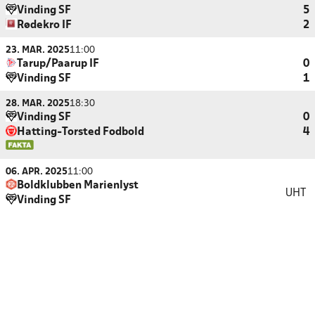
Vinding SF
5
Rødekro IF
2
23. MAR. 2025
11:00
Tarup/Paarup IF
0
Vinding SF
1
28. MAR. 2025
18:30
Vinding SF
0
Hatting-Torsted Fodbold
4
06. APR. 2025
11:00
Boldklubben Marienlyst
UHT
Vinding SF