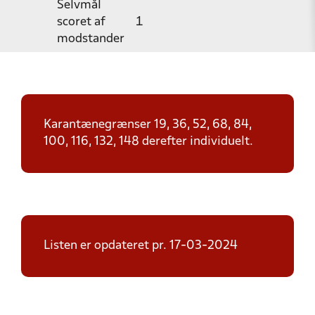
Selvmål
scoret af
1
modstander
Karantænegrænser 19, 36, 52, 68, 84,
100, 116, 132, 148 derefter individuelt.
Listen er opdateret pr. 17-03-2024