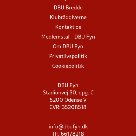
DBU Bredde
Klubrådgiverne
Kontakt os
Medlemstal - DBU Fyn
Om DBU Fyn
Privatlivspolitik
Cookiepolitik
DBU Fyn
Stadionvej 50, opg. C
5200 Odense V
CVR: 35208518
info@dbufyn.dk
Tlf. 66178218