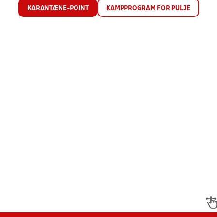
KARANTÆNE-POINT
KAMPPROGRAM FOR PULJE