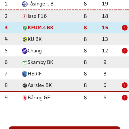
1
Tåsinge f. B.
8
19
2
Issø F16
8
18
3
KFUM.s BK
8
15
!
4
KU BK
8
13
5
Chang
8
12
!
6
Skamby BK
8
9
7
HERIF
8
8
8
Aarslev BK
8
6
!
9
Båring GF
8
6
!