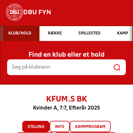
DBU FYN
Hvad vil du søge efter?
KLUB/HOLD
RÆKKE
SPILLESTED
KAMP
INDHOLD OG NYHEDER
Find en klub eller et hold
STILLINGER, RESULTATER, KLUBBER OG
HOLD
KFUM.S BK
Kvinder A, 7:7, Efterår 2025
STILLING
INFO
KAMPPROGRAM