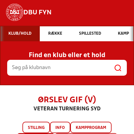
DBU FYN
Hvad vil du søge efter?
KLUB/HOLD
RÆKKE
SPILLESTED
KAMP
INDHOLD OG NYHEDER
Find en klub eller et hold
STILLINGER, RESULTATER, KLUBBER OG
HOLD
ØRSLEV GIF (V)
VETERAN TURNERING SYD
STILLING
INFO
KAMPPROGRAM