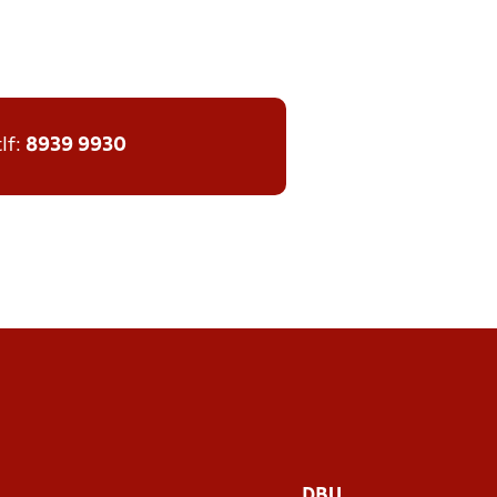
tlf:
8939 9930
DBU