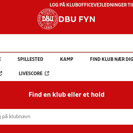
LOG PÅ KLUBOFFICE
VEJLEDNINGER TI
DBU FYN
E
SPILLESTED
KAMP
FIND KLUB NÆR DI
LIVESCORE
Find en klub eller et hold