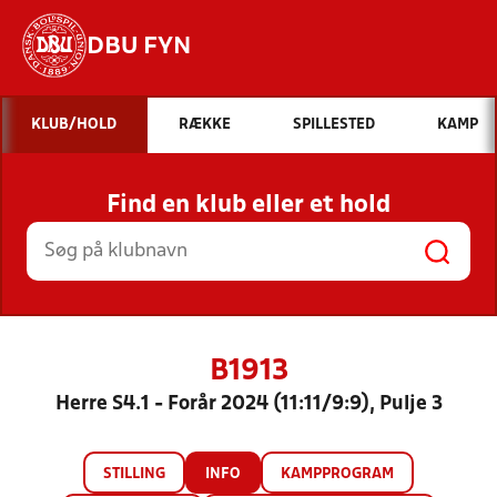
DBU FYN
Hvad vil du søge efter?
KLUB/HOLD
RÆKKE
SPILLESTED
KAMP
INDHOLD OG NYHEDER
Find en klub eller et hold
STILLINGER, RESULTATER, KLUBBER OG
HOLD
B1913
Herre S4.1 - Forår 2024 (11:11/9:9), Pulje 3
STILLING
INFO
KAMPPROGRAM