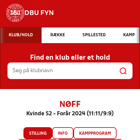
DBU FYN
Hvad vil du søge efter?
KLUB/HOLD
RÆKKE
SPILLESTED
KAMP
INDHOLD OG NYHEDER
Find en klub eller et hold
STILLINGER, RESULTATER, KLUBBER OG
HOLD
NØFF
Kvinde S2 - Forår 2024 (11:11/9:9)
STILLING
INFO
KAMPPROGRAM