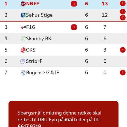
1
NØFF
6
13
i
!
!
2
Søhus Stige
6
12
!
3
F16
6
7
i
4
Skamby BK
6
6
5
OKS
6
3
!
6
Strib IF
6
0
7
Bogense G & IF
6
0
!
Spørgsmål omkring denne række skal
rettes til DBU Fyn på
mail
eller på tlf:
6617 8218