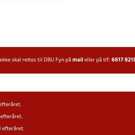
ke skal rettes til DBU Fyn på
mail
eller på tlf:
6617 821
efteråret.
 efteråret.
l efteråret.