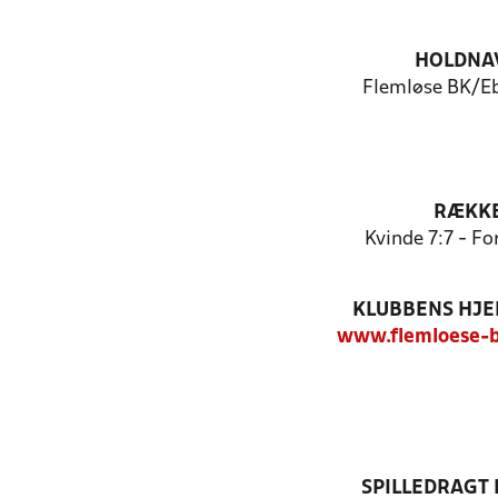
HOLDNA
Flemløse BK/Eb
RÆKK
Kvinde 7:7 - F
KLUBBENS HJ
www.flemloese-b
SPILLEDRAGT