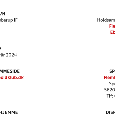
VN
berup IF
Holdsam
Fl
Eb
E
orår 2024
EMMESIDE
SP
oldklub.dk
Flem
Sp
5620
Tlf
 HJEMME
DIS