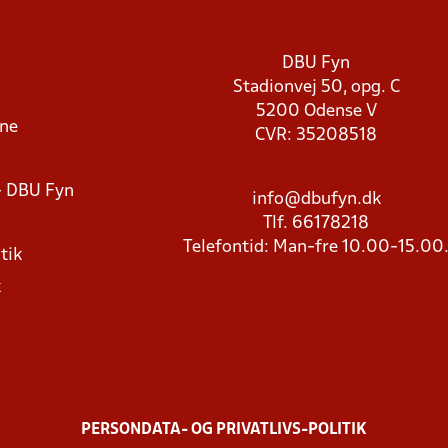
DBU Fyn
Stadionvej 50, opg. C
5200 Odense V
rne
CVR: 35208518
- DBU Fyn
info@dbufyn.dk
Tlf. 66178218
Telefontid: Man-fre 10.00-15.00
tik
k
PERSONDATA- OG PRIVATLIVS-POLITIK