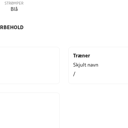
STRØMPER
Blå
ORBEHOLD
Træner
Skjult navn
/