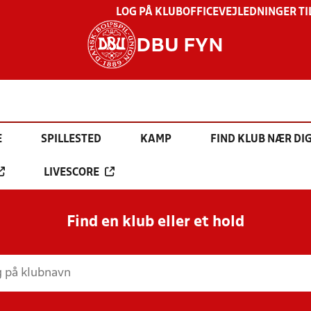
LOG PÅ KLUBOFFICE
VEJLEDNINGER TI
DBU FYN
E
SPILLESTED
KAMP
FIND KLUB NÆR DI
LIVESCORE
Find en klub eller et hold