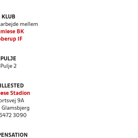
KLUB
arbejde mellem
emløse BK
berup IF
PULJE
Pulje 2
ILLESTED
løse Stadion
ortsvej 9A
 Glamsbjerg
: 6472 3090
PENSATION