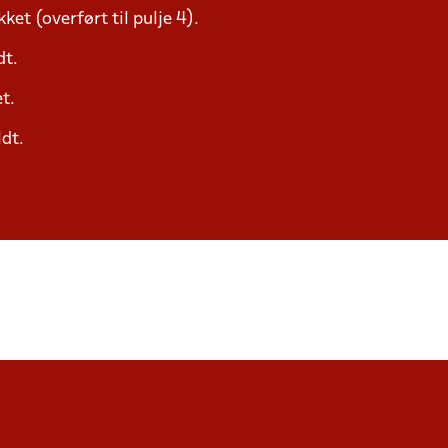
et (overført til pulje 4).
dt.
t.
ldt.