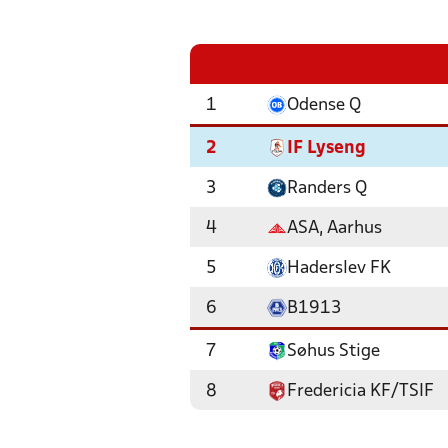
1
Odense Q
2
IF Lyseng
3
Randers Q
4
ASA, Aarhus
5
Haderslev FK
6
B1913
7
Søhus Stige
8
Fredericia KF/TSIF