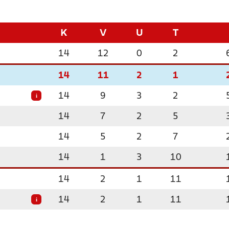
K
V
U
T
14
12
0
2
14
11
2
1
14
9
3
2
i
14
7
2
5
14
5
2
7
14
1
3
10
14
2
1
11
14
2
1
11
i