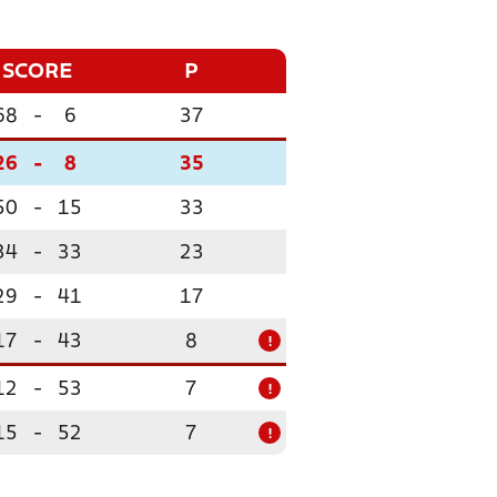
SCORE
P
68
-
6
37
26
-
8
35
50
-
15
33
34
-
33
23
29
-
41
17
17
-
43
8
!
12
-
53
7
!
15
-
52
7
!