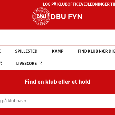
LOG PÅ KLUBOFFICE
VEJLEDNINGER TI
DBU FYN
E
SPILLESTED
KAMP
FIND KLUB NÆR DI
LIVESCORE
Find en klub eller et hold