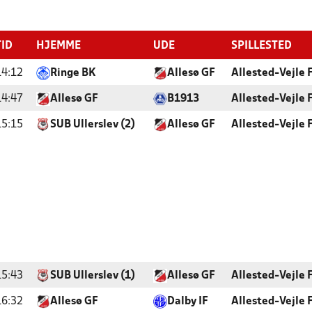
TID
HJEMME
UDE
SPILLESTED
14:12
Ringe BK
Allesø GF
Allested-Vejle F
14:47
Allesø GF
B1913
Allested-Vejle F
15:15
SUB Ullerslev (2)
Allesø GF
Allested-Vejle F
15:43
SUB Ullerslev (1)
Allesø GF
Allested-Vejle F
16:32
Allesø GF
Dalby IF
Allested-Vejle F