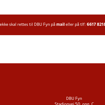
ke skal rettes til DBU Fyn på
mail
eller på tlf:
6617 821
DBU Fyn
Stadionvej 50, opg. C