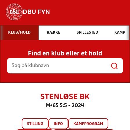
DBU FYN
Hvad vil du søge efter?
KLUB/HOLD
RÆKKE
SPILLESTED
KAMP
INDHOLD OG NYHEDER
Find en klub eller et hold
STILLINGER, RESULTATER, KLUBBER OG
HOLD
STENLØSE BK
M+65 5:5 - 2024
STILLING
INFO
KAMPPROGRAM