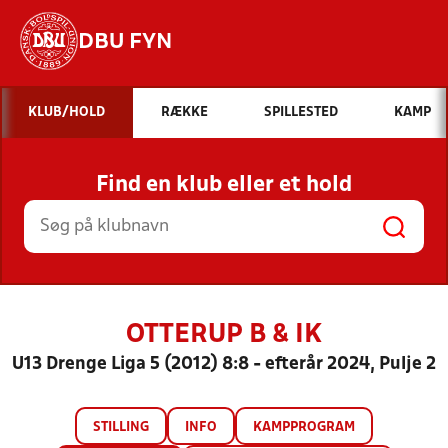
DBU FYN
Hvad vil du søge efter?
KLUB/HOLD
RÆKKE
SPILLESTED
KAMP
INDHOLD OG NYHEDER
Find en klub eller et hold
STILLINGER, RESULTATER, KLUBBER OG
HOLD
OTTERUP B & IK
U13 Drenge Liga 5 (2012) 8:8 - efterår 2024, Pulje 2
STILLING
INFO
KAMPPROGRAM