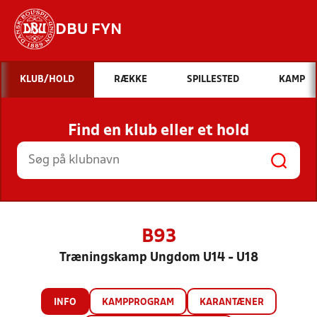
DBU FYN
Hvad vil du søge efter?
KLUB/HOLD
RÆKKE
SPILLESTED
KAMP
INDHOLD OG NYHEDER
Find en klub eller et hold
STILLINGER, RESULTATER, KLUBBER OG
HOLD
B93
Træningskamp Ungdom U14 - U18
INFO
KAMPPROGRAM
KARANTÆNER