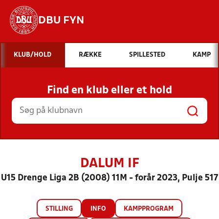
DBU FYN
Hvad vil du søge efter?
KLUB/HOLD
RÆKKE
SPILLESTED
KAMP
INDHOLD OG NYHEDER
Find en klub eller et hold
STILLINGER, RESULTATER, KLUBBER OG
HOLD
DALUM IF
U15 Drenge Liga 2B (2008) 11M - forår 2023, Pulje 517
STILLING
INFO
KAMPPROGRAM