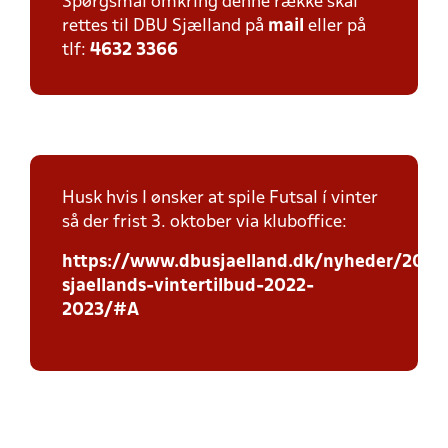
Spørgsmål omkring denne række skal
rettes til DBU Sjælland på
mail
eller på
tlf:
4632 3366
Husk hvis I ønsker at spile Futsal í vinter
så der frist 3. oktober via kluboffice:
https://www.dbusjaelland.dk/nyheder/2022
sjaellands-vintertilbud-2022-
2023/#A