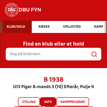
DBU FYN
Hvad vil du søge efter?
KLUB/HOLD
RÆKKE
SPILLESTED
KAMP
INDHOLD OG NYHEDER
Find en klub eller et hold
STILLINGER, RESULTATER, KLUBBER OG
HOLD
B 1938
U13 Piger 8-mands 3 (10) Efterår, Pulje 4
STILLING
INFO
KAMPPROGRAM