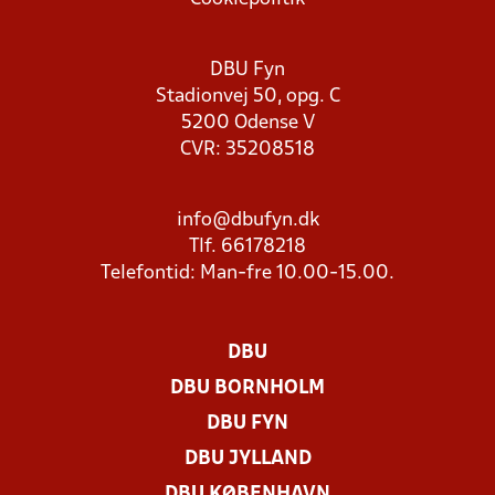
DBU Fyn
Stadionvej 50, opg. C
5200 Odense V
CVR: 35208518
info@dbufyn.dk
Tlf. 66178218
Telefontid: Man-fre 10.00-15.00.
DBU
DBU BORNHOLM
DBU FYN
DBU JYLLAND
DBU KØBENHAVN