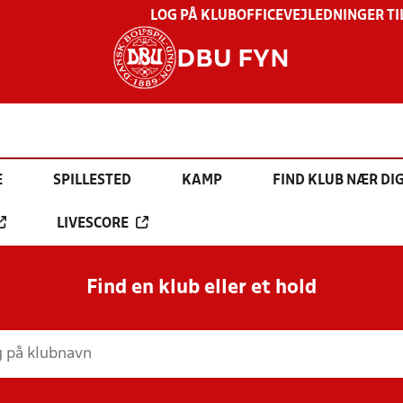
LOG PÅ KLUBOFFICE
VEJLEDNINGER TI
DBU FYN
E
SPILLESTED
KAMP
FIND KLUB NÆR DI
LIVESCORE
Find en klub eller et hold