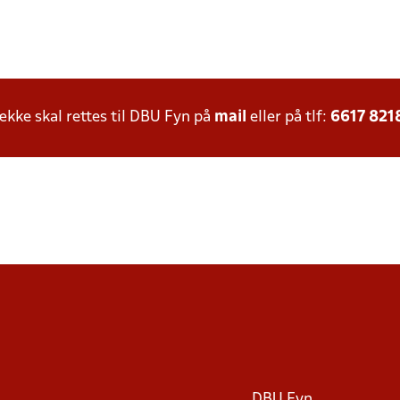
ke skal rettes til DBU Fyn på
mail
eller på tlf:
6617 821
DBU Fyn