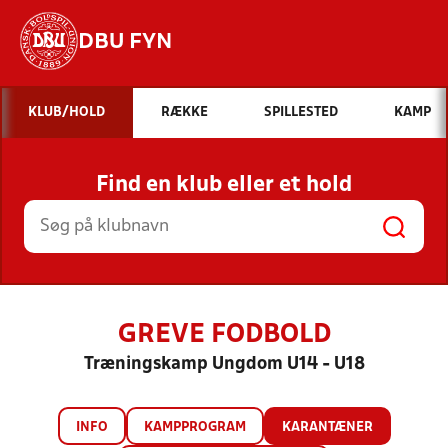
DBU FYN
Hvad vil du søge efter?
KLUB/HOLD
RÆKKE
SPILLESTED
KAMP
INDHOLD OG NYHEDER
Find en klub eller et hold
STILLINGER, RESULTATER, KLUBBER OG
HOLD
GREVE FODBOLD
Træningskamp Ungdom U14 - U18
INFO
KAMPPROGRAM
KARANTÆNER