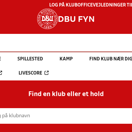
LOG PÅ KLUBOFFICE
VEJLEDNINGER TI
DBU FYN
E
SPILLESTED
KAMP
FIND KLUB NÆR DI
LIVESCORE
Find en klub eller et hold