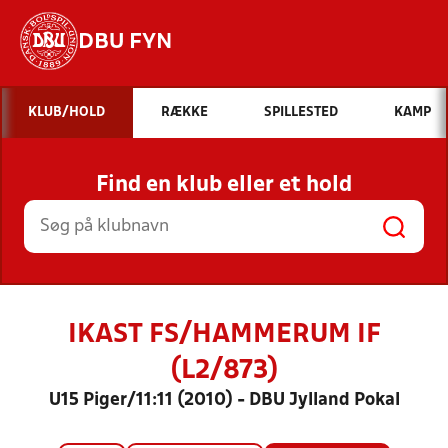
DBU FYN
Hvad vil du søge efter?
KLUB/HOLD
RÆKKE
SPILLESTED
KAMP
INDHOLD OG NYHEDER
Find en klub eller et hold
STILLINGER, RESULTATER, KLUBBER OG
HOLD
IKAST FS/HAMMERUM IF
(L2/873)
U15 Piger/11:11 (2010) - DBU Jylland Pokal